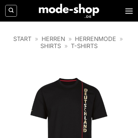
Zum
Inhalt
springen
START
»
HERREN
»
HERRENMODE
»
SHIRTS
»
T-SHIRTS