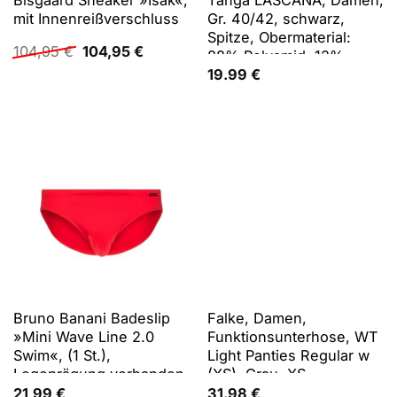
mit Innenreißverschluss
Gr. 40/42, schwarz,
Spitze, Obermaterial:
Ursprünglicher
Aktueller
104,95
€
104,95
€
88% Polyamid, 12%
Preis
Preis
Elasthan, Unterhosen
19.99
€
war:
ist:
Tanga, mit edlem
104,95 €
104,95 €.
Accessoire und feinem
Bund aus Satin-Material
Bruno Banani Badeslip
Falke, Damen,
»Mini Wave Line 2.0
Funktionsunterhose, WT
Swim«, (1 St.),
Light Panties Regular w
Logoprägung vorhanden
(XS), Grau, XS
21,99
€
31.98
€