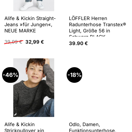
Alife & Kickin Straight-
LÖFFLER Herren
Jeans »für Jungen«,
Radunterhose Transtex®
NEUE MARKE
Light, Größe 56 in
Schwarz BLACK
Ursprünglicher
Aktueller
39,99
€
32,99
€
39.90
€
Preis
Preis
war:
ist:
39,99 €
32,99 €.
-46%
-18%
Alife & Kickin
Odlo, Damen,
Strickpullover »in
Funktionsunterhose,