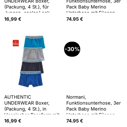
UNDERWEAR Boxer,
Funktionsunterhose, 3er
(Packung, 4 St.), für
Pack Baby Merino
Jungen, cooler Look
Unterhose mit Füssen -
durch weißen Einsatz
9543 (80), Rosa, Beige,
16,99
€
74.95
€
Schwarz, 80
-30%
AUTHENTIC
Normani,
UNDERWEAR Boxer,
Funktionsunterhose, 3er
(Packung, 4 St.), in
Pack Baby Merino
klassischer Passform mit
Unterhose mit Füssen -
Webbund
9543 (92), Blau, Rosa,
16,99
€
74.95
€
Grau, 92