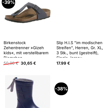
-39%
Birkenstock
Slip H.I.S "im modischen
Zehentrenner »Gizeh
Streifen", Herren, Gr. XL,
kids«, mit verstellbarem
3 Stk., bunt (gestreift),
Riemchen
Single Jersey,
Ursprünglicher
Aktueller
Obermaterial: 92%
50,00
€
30,65
€
17.99
€
Preis
Preis
Baumwolle, 8% Elasthan
war:
ist:
(LYCRA), gestreift,
50,00 €
30,65 €.
körpernah, Unterhosen
Slip
-38%