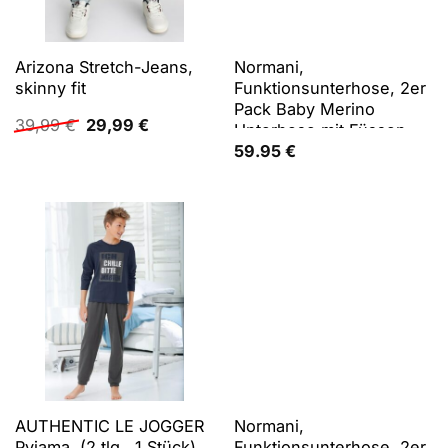
Arizona Stretch-Jeans,
Normani,
skinny fit
Funktionsunterhose, 2er
Pack Baby Merino
Ursprünglicher
Aktueller
39,99
€
29,99
€
Unterhose mit Füssen -
Preis
Preis
9539 (56, 92, 98), Beige,
59.95
€
war:
ist:
Grün, 92, 56, 98
39,99 €
29,99 €.
AUTHENTIC LE JOGGER
Normani,
Pyjama, (2 tlg., 1 Stück),
Funktionsunterhose, 2er