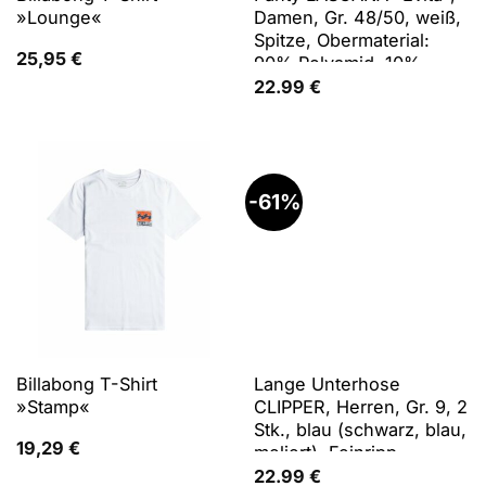
»Lounge«
Damen, Gr. 48/50, weiß,
Spitze, Obermaterial:
25,95
€
90% Polyamid, 10%
Elasthan, Unterhosen
22.99
€
Panty, aus leicht
transparenter Spitze
-61%
Billabong T-Shirt
Lange Unterhose
»Stamp«
CLIPPER, Herren, Gr. 9, 2
Stk., blau (schwarz, blau,
19,29
€
meliert), Feinripp,
Obermaterial: 100%
22.99
€