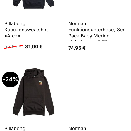
Billabong
Normani,
Kapuzensweatshirt
Funktionsunterhose, 3er
»Arch«
Pack Baby Merino
Unterhose mit Füssen -
Ursprünglicher
Aktueller
55,95
€
31,60
€
9543 (56), Beige, Grau,
74.95
€
Preis
Preis
56
war:
ist:
55,95 €
31,60 €.
-24%
Billabong
Normani,