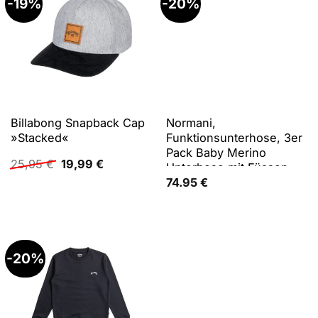
-19%
-20%
Billabong Snapback Cap
Normani,
»Stacked«
Funktionsunterhose, 3er
Pack Baby Merino
Ursprünglicher
Aktueller
25,95
€
19,99
€
Unterhose mit Füssen -
Preis
Preis
9543 (74), Blau, Rosa,
74.95
€
war:
ist:
Grau, 74
25,95 €
19,99 €.
-20%