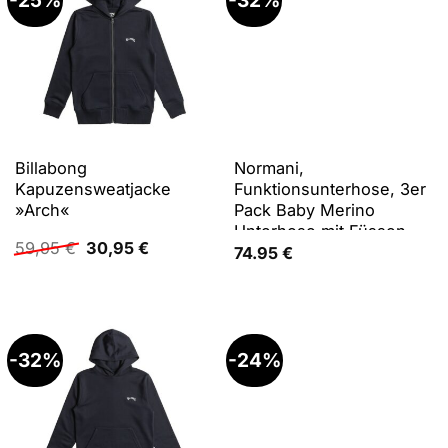
-25%
-32%
Billabong
Normani,
Kapuzensweatjacke
Funktionsunterhose, 3er
»Arch«
Pack Baby Merino
Unterhose mit Füssen -
Ursprünglicher
Aktueller
59,95
€
30,95
€
9543 (80), Grün, Rosa,
74.95
€
Preis
Preis
Blau, Mehrfarbig, 80
war:
ist:
59,95 €
30,95 €.
-32%
-24%