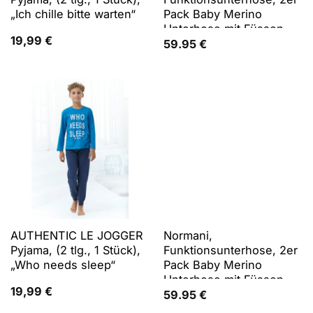
„Ich chille bitte warten“
Pack Baby Merino
Unterhose mit Füssen -
19,99
€
9539 (68), Beige, Grün,
59.95
€
68
AUTHENTIC LE JOGGER
Normani,
Pyjama, (2 tlg., 1 Stück),
Funktionsunterhose, 2er
„Who needs sleep“
Pack Baby Merino
Unterhose mit Füssen -
19,99
€
9539 (74), Beige, Grün,
59.95
€
74