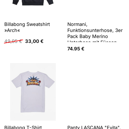
Billabong Sweatshirt
Normani,
»Arch«
Funktionsunterhose, 3er
Pack Baby Merino
Ursprünglicher
Aktueller
49,95
€
33,00
€
Unterhose mit Füssen -
Preis
Preis
9543 (86), Rosa, Grau,
74.95
€
war:
ist:
Beige, 86
49,95 €
33,00 €.
Billabong T-Shirt
Panty LASCANA "Evita",