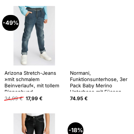
war:
ist:
86
39,99 €
22,95 €.
-49%
Arizona Stretch-Jeans
Normani,
»mit schmalem
Funktionsunterhose, 3er
Beinverlauf«, mit tollem
Pack Baby Merino
Rippenbund
Unterhose mit Füssen -
Ursprünglicher
Aktueller
9543 (86), Blau, Rosa,
34,99
€
17,99
€
74.95
€
Preis
Preis
Grau, 86
war:
ist:
34,99 €
17,99 €.
-18%