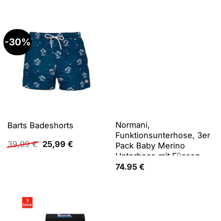
-30%
Normani,
Barts Badeshorts
Funktionsunterhose, 3er
Ursprünglicher
Aktueller
39,99
€
25,99
€
Pack Baby Merino
Preis
Preis
Unterhose mit Füssen -
war:
ist:
9543 (74), Beige,
74.95
€
39,99 €
25,99 €.
Schwarz, Rosa, 74