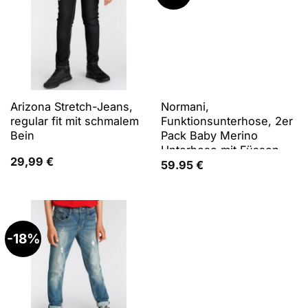
Arizona Stretch-Jeans,
Normani,
regular fit mit schmalem
Funktionsunterhose, 2er
Bein
Pack Baby Merino
Unterhose mit Füssen -
29,99
€
9539 (80), Beige, Grün,
59.95
€
80
-18%