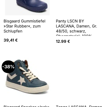
Bisgaard Gummistiefel
Panty LSCN BY
»Star Rubber«, zum
LASCANA, Damen, Gr.
Schlupfen
48/50, schwarz,
Obermaterial: 100%
39,41
€
Baumwolle, unifarben,
12.99
€
Unterhosen Panty, in
knapper Pasform
-38%
Bisgaard Sneaker »Isak«,
Tanga LASCANA, Damen,