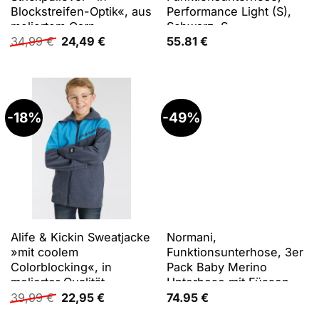
Blockstreifen-Optik«, aus
Performance Light (S),
meliertem Garn
Schwarz, S
Ursprünglicher
Aktueller
34,99
€
24,49
€
55.81
€
Preis
Preis
war:
ist:
34,99 €
24,49 €.
-18%
-49%
Alife & Kickin Sweatjacke
Normani,
»mit coolem
Funktionsunterhose, 3er
Colorblocking«, in
Pack Baby Merino
melierter Qualität
Unterhose mit Füssen -
Ursprünglicher
Aktueller
9543 (86), Grün,
39,99
€
22,95
€
74.95
€
Preis
Preis
Mehrfarbig, Rosa, Blau,