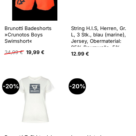
Brunotti Badeshorts
String H.I.S, Herren, Gr.
»Crunotos Boys
L, 3 Stk., blau (marine),
Swimshort«
Jersey, Obermaterial:
95% Baumwolle, 5%
Ursprünglicher
Aktueller
34,99
€
19,99
€
Elasthan, unifarben,
12.99
€
Preis
Preis
körpernah, Unterhosen
war:
ist:
String, aus weichem
34,99 €
19,99 €.
Baumwoll-Stretch
-20%
-20%