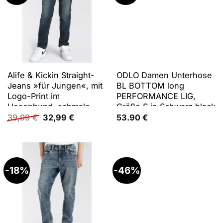
Alife & Kickin Straight-
ODLO Damen Unterhose
Jeans »für Jungen«, mit
BL BOTTOM long
Logo-Print im
PERFORMANCE LIG,
Hosenbund, schmale
Größe S in Schwarz black
Ursprünglicher
Aktueller
Form
39,99
€
32,99
€
53.90
€
Preis
Preis
war:
ist:
39,99 €
32,99 €.
-18%
-46%