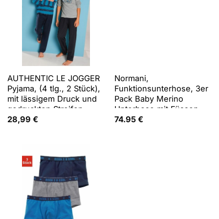
AUTHENTIC LE JOGGER
Normani,
Pyjama, (4 tlg., 2 Stück),
Funktionsunterhose, 3er
mit lässigem Druck und
Pack Baby Merino
gedruckten Streifen
Unterhose mit Füssen -
9543 (80), Rosa, Grau,
28,99
€
74.95
€
Blau, 80