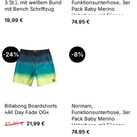
3 St.), mit weißem Bund
Funktionsunterhose, 3er
mit Bench Schriftzug
Pack Baby Merino
Unterhose mit Füssen -
19,99
€
9543 (62), Beige,
74.95
€
Mehrfarbig, Schwarz,
Rosa, 62
-24%
-8%
Billabong Boardshorts
Normani,
»All Day Fade OG«
Funktionsunterhose, 3er
Pack Baby Merino
Ursprünglicher
Aktueller
45,95
€
21,99
€
Unterhose mit Füssen -
Preis
Preis
9543 (92), Blau, Grün,
74.95
€
war:
ist: