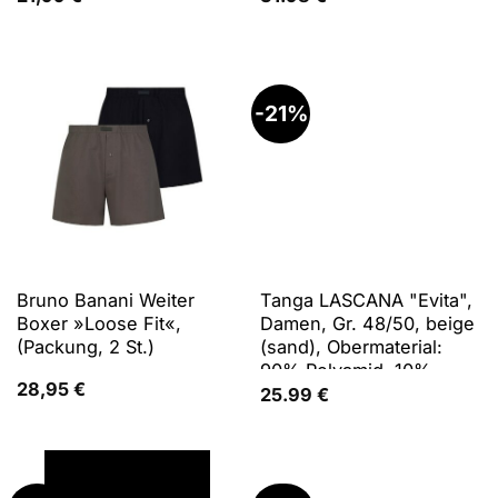
-21%
Bruno Banani Weiter
Tanga LASCANA "Evita",
Boxer »Loose Fit«,
Damen, Gr. 48/50, beige
(Packung, 2 St.)
(sand), Obermaterial:
90% Polyamid, 10%
28,95
€
Elasthan, Unterhosen
25.99
€
Tanga, mit Cutout hinten