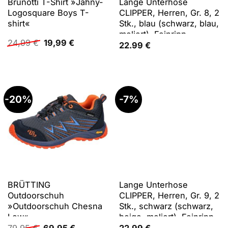
Brunotti T-Shirt »Jahny-
Lange Unterhose
Logosquare Boys T-
CLIPPER, Herren, Gr. 8, 2
shirt«
Stk., blau (schwarz, blau,
meliert), Feinripp,
Ursprünglicher
Aktueller
24,99
€
19,99
€
Obermaterial: 100%
22.99
€
Preis
Preis
Baumwolle, meliert,
war:
ist:
unifarben, eng,
24,99 €
19,99 €.
Unterhosen Lange
Unterhose, aus weichem
Single Jersey
-20%
-7%
BRÜTTING
Lange Unterhose
Outdoorschuh
CLIPPER, Herren, Gr. 9, 2
»Outdoorschuh Chesna
Stk., schwarz (schwarz,
Low«
beige, meliert), Feinripp,
Ursprünglicher
Aktueller
Obermaterial: 100%
79,95
€
69,95
€
22.99
€