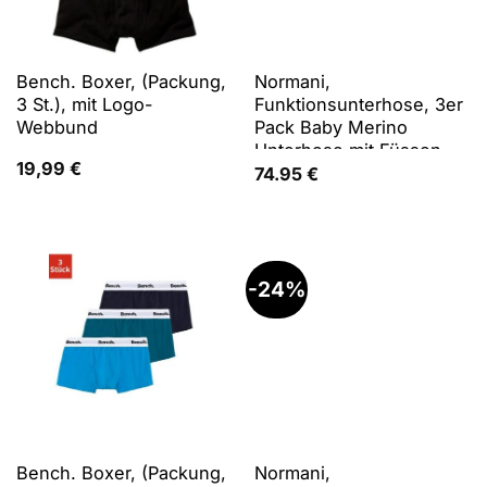
Bench. Boxer, (Packung,
Normani,
3 St.), mit Logo-
Funktionsunterhose, 3er
Webbund
Pack Baby Merino
Unterhose mit Füssen -
19,99
€
9543 (62), Rosa, Grau,
74.95
€
Blau, Mehrfarbig, 62
-24%
Bench. Boxer, (Packung,
Normani,