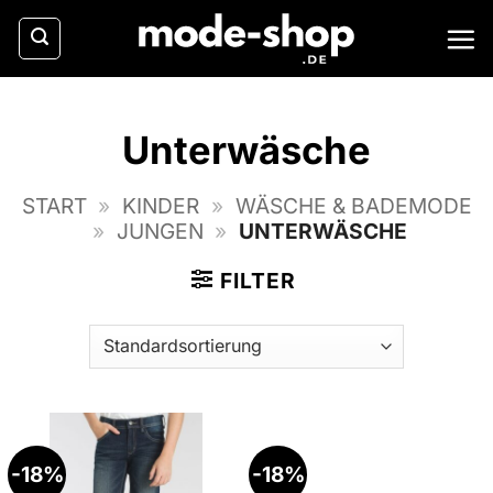
Zum
Inhalt
springen
Unterwäsche
START
»
KINDER
»
WÄSCHE & BADEMODE
»
JUNGEN
»
UNTERWÄSCHE
FILTER
-18%
-18%