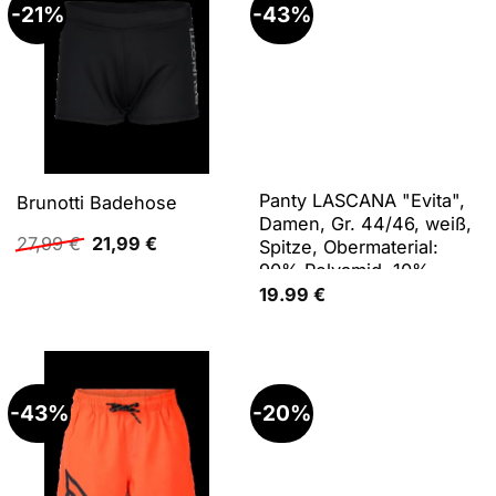
-21%
-43%
Panty LASCANA "Evita",
Brunotti Badehose
Damen, Gr. 44/46, weiß,
Ursprünglicher
Aktueller
27,99
€
21,99
€
Spitze, Obermaterial:
Preis
Preis
90% Polyamid, 10%
war:
ist:
Elasthan, Unterhosen
19.99
€
27,99 €
21,99 €.
Panty, aus leicht
transparenter Spitze
-43%
-20%