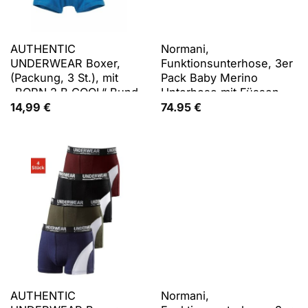
AUTHENTIC
Normani,
UNDERWEAR Boxer,
Funktionsunterhose, 3er
(Packung, 3 St.), mit
Pack Baby Merino
„BORN 2 B COOL“ Bund
Unterhose mit Füssen -
9543 (62), Mehrfarbig,
14,99
€
74.95
€
Rosa, Blau, Grün, 62
AUTHENTIC
Normani,