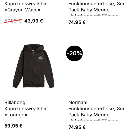
Kapuzensweatshirt
Funktionsunterhose, 3er
»Crayon Wave«
Pack Baby Merino
Unterhose mit Füssen -
Ursprünglicher
Aktueller
57,95
€
43,99
€
9543 (92), Beige, Rosa,
74.95
€
Preis
Preis
Grau, 92
war:
ist:
57,95 €
43,99 €.
-20%
Billabong
Normani,
Kapuzensweatshirt
Funktionsunterhose, 3er
»Lounge«
Pack Baby Merino
Unterhose mit Füssen -
59,95
€
9543 (68), Rosa, Blau,
74.95
€