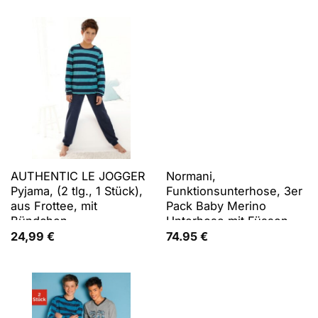
AUTHENTIC LE JOGGER
Normani,
Pyjama, (2 tlg., 1 Stück),
Funktionsunterhose, 3er
aus Frottee, mit
Pack Baby Merino
Bündchen
Unterhose mit Füssen -
9543 (56), Blau, Grün,
24,99
€
74.95
€
Mehrfarbig, Rosa, 56