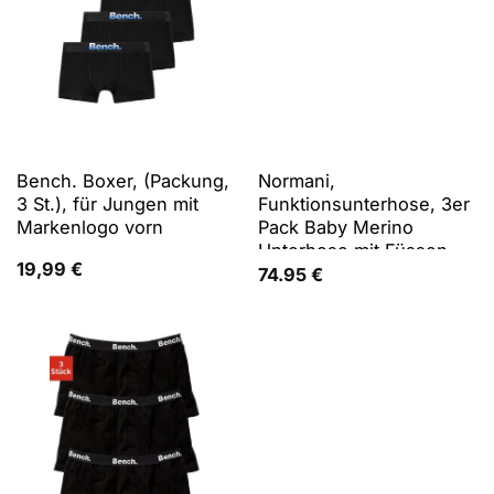
Bench. Boxer, (Packung,
Normani,
3 St.), für Jungen mit
Funktionsunterhose, 3er
Markenlogo vorn
Pack Baby Merino
Unterhose mit Füssen -
19,99
€
9543 (56), Blau, Grau,
74.95
€
Rosa, 56