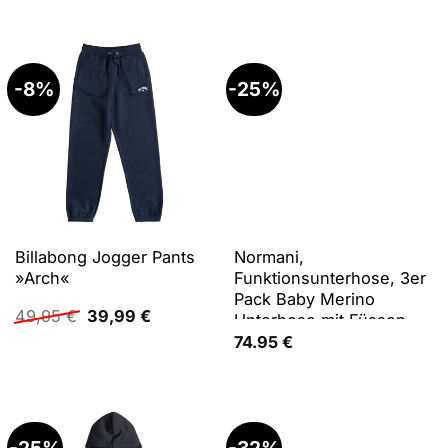
Rosa, 92
45,95 €
21,99 €.
-8%
-25%
Billabong Jogger Pants
Normani,
»Arch«
Funktionsunterhose, 3er
Pack Baby Merino
Ursprünglicher
Aktueller
49,95
€
39,99
€
Unterhose mit Füssen -
Preis
Preis
9543 (56), Beige,
74.95
€
war:
ist:
Schwarz, Rosa, 56
49,95 €
39,99 €.