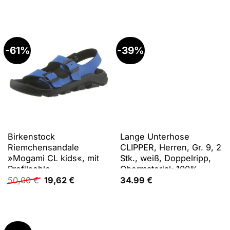
Baumwolle, meliert,
unifarben, eng,
Unterhosen Lange
Unterhose, aus weichem
Single Jersey
-61%
-39%
Birkenstock
Lange Unterhose
Riemchensandale
CLIPPER, Herren, Gr. 9, 2
»Mogami CL kids«, mit
Stk., weiß, Doppelripp,
Profilsohle
Obermaterial: 100%
Ursprünglicher
Aktueller
Baumwolle, unifarben,
50,00
€
19,62
€
34.99
€
Preis
Preis
körpernah, Unterhosen
war:
ist:
Lange Unterhose,
50,00 €
19,62 €.
Doppelripp