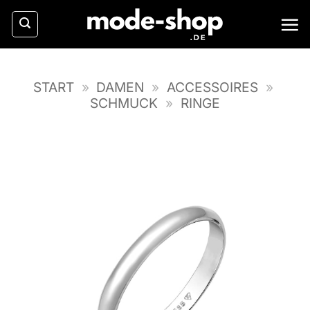
Zum
Inhalt
springen
START
»
DAMEN
»
ACCESSOIRES
»
SCHMUCK
»
RINGE