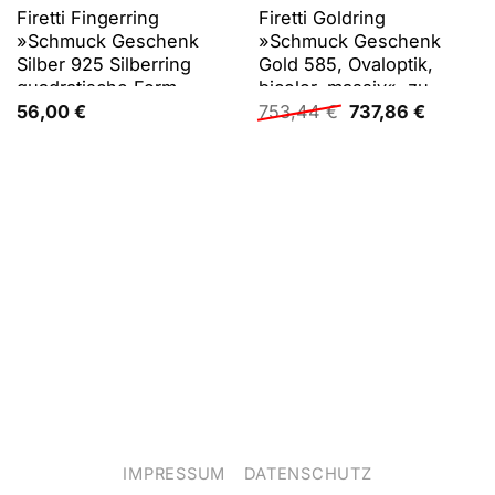
Firetti Fingerring
Firetti Goldring
»Schmuck Geschenk
»Schmuck Geschenk
Silber 925 Silberring
Gold 585, Ovaloptik,
quadratische Form
bicolor, massiv«, zu
Ursprünglicher
Aktuelle
bicolor«, zu Kleid, Shirt,
Kleid, Shirt, Jeans,
56,00
€
753,44
€
737,86
€
Preis
Preis
Jeans, Sneaker! Anlass
Sneaker! Anlass
war:
ist:
Geburtstag Weihnachten
Geburtstag Weihnachten
753,44 €
737,86 €
IMPRESSUM
DATENSCHUTZ