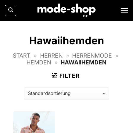
Zum
Inhalt
springen
Hawaiihemden
START
»
HERREN
»
HERRENMODE
»
HEMDEN
»
HAWAIIHEMDEN
FILTER