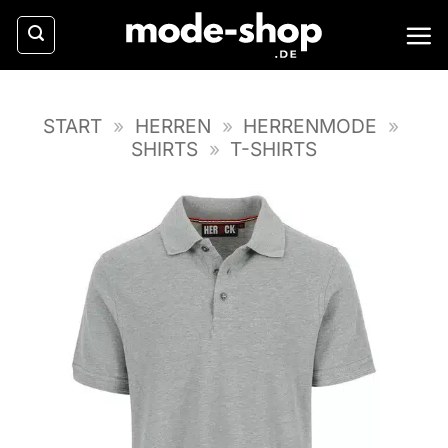
Zum
Inhalt
springen
START
»
HERREN
»
HERRENMODE
»
SHIRTS
»
T-SHIRTS