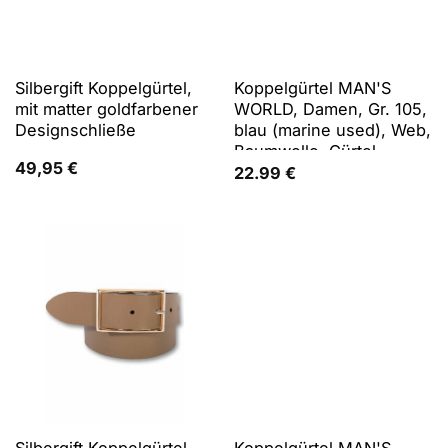
Silbergift Koppelgürtel,
Koppelgürtel MAN'S
mit matter goldfarbener
WORLD, Damen, Gr. 105,
Designschließe
blau (marine used), Web,
Baumwolle, Gürtel
49,95
€
Koppelgürtel, mit
22.99
€
verwaschenem Use-
Look - NEW
Silbergift Koppelgürtel,
Koppelgürtel MAN'S