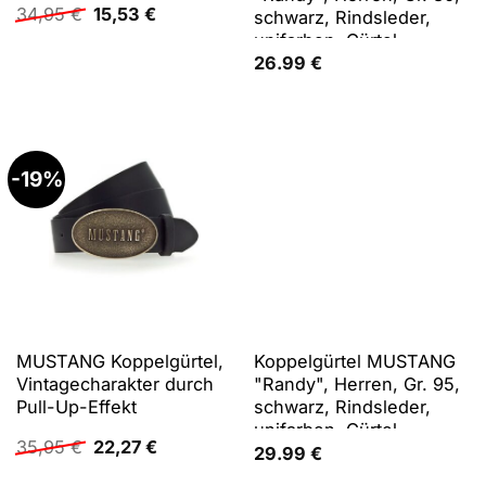
Ursprünglicher
Aktueller
34,95
€
15,53
€
schwarz, Rindsleder,
Preis
Preis
unifarben, Gürtel
war:
ist:
Koppelgürtel, mit
26.99
€
34,95 €
15,53 €.
klassischer
Koppelschließe, aus
Rindsleder, 4 cm breit
-19%
MUSTANG Koppelgürtel,
Koppelgürtel MUSTANG
Vintagecharakter durch
"Randy", Herren, Gr. 95,
Pull-Up-Effekt
schwarz, Rindsleder,
unifarben, Gürtel
Ursprünglicher
Aktueller
35,95
€
22,27
€
Koppelgürtel, mit
29.99
€
Preis
Preis
klassischer
war:
ist: