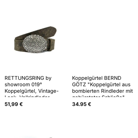
Gürtel Koppelgürtel
RETTUNGSRING by
Koppelgürtel BERND
showroom 019°
GÖTZ "Koppelgürtel aus
Koppelgürtel, Vintage-
bombierten Rindleder mit
Look, Vollrindleder
gebürsteter Schließe",
Herren, Gr. 90, braun
51,99
€
34.95
€
(cognac), Rindsleder,
Gürtel Koppelgürtel