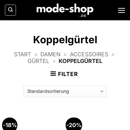
Zum
Inhalt
springen
Koppelgürtel
START
»
DAMEN
»
ACCESSOIRES
»
GÜRTEL
»
KOPPELGÜRTEL
FILTER
-18%
-20%