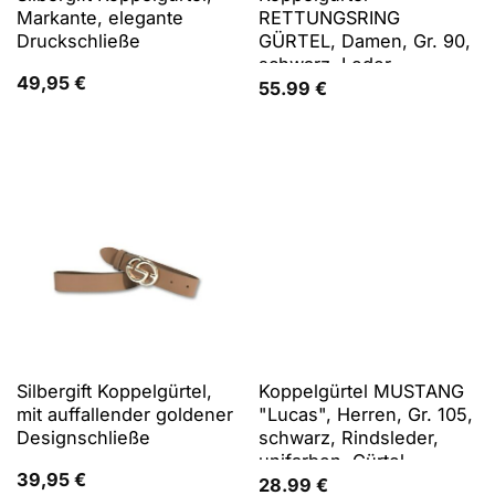
Markante, elegante
RETTUNGSRING
Druckschließe
GÜRTEL, Damen, Gr. 90,
schwarz, Leder,
49,95
€
unifarben, Gürtel
55.99
€
Koppelgürtel
Silbergift Koppelgürtel,
Koppelgürtel MUSTANG
mit auffallender goldener
"Lucas", Herren, Gr. 105,
Designschließe
schwarz, Rindsleder,
unifarben, Gürtel
39,95
€
Koppelgürtel, mit
28.99
€