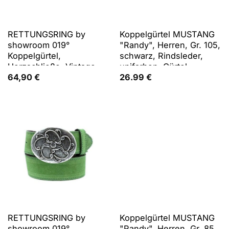
RETTUNGSRING by
Koppelgürtel MUSTANG
showroom 019°
"Randy", Herren, Gr. 105,
Koppelgürtel,
schwarz, Rindsleder,
Herzschließe, Vintage-
unifarben, Gürtel
Look, Vollrindleder
Koppelgürtel, mit
64,90
€
26.99
€
klassischer
Koppelschließe, aus
Rindsleder, 4 cm breit
RETTUNGSRING by
Koppelgürtel MUSTANG
showroom 019°
"Randy", Herren, Gr. 85,