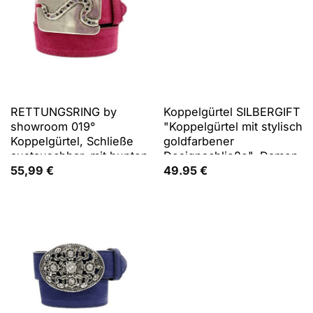
RETTUNGSRING by
Koppelgürtel SILBERGIFT
showroom 019°
"Koppelgürtel mit stylisch
Koppelgürtel, Schließe
goldfarbener
austauschbar, mit bunten
Designschließe", Damen,
Glitzersteinen besetzt
Gr. 95, cognac,
55,99
€
49.95
€
Rindsleder, Gürtel
Koppelgürtel