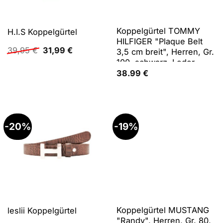
Koppelgürtel TOMMY
H.I.S Koppelgürtel
HILFIGER "Plaque Belt
Ursprünglicher
Aktueller
39,95
€
31,99
€
3,5 cm breit", Herren, Gr.
Preis
Preis
100, schwarz, Leder,
war:
ist:
unifarben, Basic,festlich,
38.99
€
39,95 €
31,99 €.
Gürtel Koppelgürtel,
individuell verstellbare
Schnalle
-20%
-19%
Koppelgürtel MUSTANG
leslii Koppelgürtel
"Randy", Herren, Gr. 80,