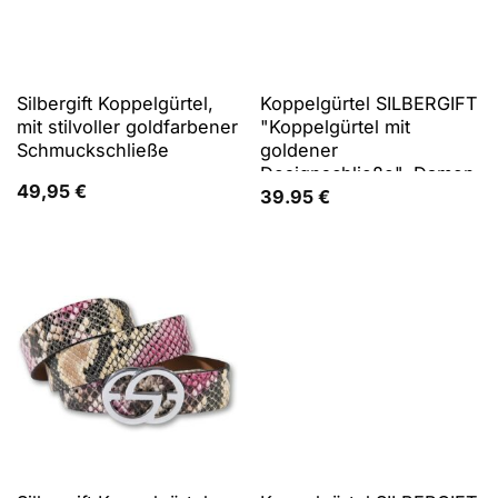
Silbergift Koppelgürtel,
Koppelgürtel SILBERGIFT
mit stilvoller goldfarbener
"Koppelgürtel mit
Schmuckschließe
goldener
Designschließe", Damen,
49,95
€
Gr. 80, beige
39.95
€
(champagner),
Rindsleder, Gürtel
Koppelgürtel