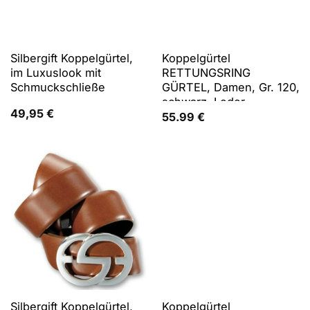
Silbergift Koppelgürtel,
Koppelgürtel
im Luxuslook mit
RETTUNGSRING
Schmuckschließe
GÜRTEL, Damen, Gr. 120,
schwarz, Leder,
49,95
€
unifarben, Gürtel
55.99
€
Koppelgürtel
Silbergift Koppelgürtel,
Koppelgürtel