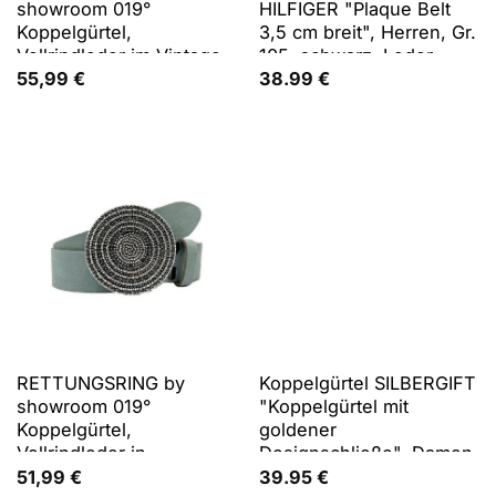
showroom 019°
HILFIGER "Plaque Belt
Koppelgürtel,
3,5 cm breit", Herren, Gr.
Vollrindleder im Vintage-
105, schwarz, Leder,
Look
unifarben, Basic,festlich,
55,99
€
38.99
€
Gürtel Koppelgürtel,
individuell verstellbare
Schnalle
RETTUNGSRING by
Koppelgürtel SILBERGIFT
showroom 019°
"Koppelgürtel mit
Koppelgürtel,
goldener
Vollrindleder in
Designschließe", Damen,
Veloursoptik, Rund
Gr. 85, blau (marine),
51,99
€
39.95
€