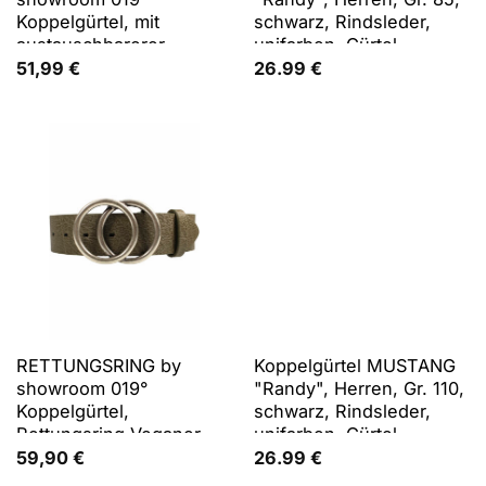
Koppelgürtel, mit
schwarz, Rindsleder,
austauschbarerer
unifarben, Gürtel
Schließe
Koppelgürtel, mit
51,99
€
26.99
€
klassischer
Koppelschließe, aus
Rindsleder, 4 cm breit
RETTUNGSRING by
Koppelgürtel MUSTANG
showroom 019°
"Randy", Herren, Gr. 110,
Koppelgürtel,
schwarz, Rindsleder,
Rettungsring Veganer
unifarben, Gürtel
Gürtel »AppleSkin«
Koppelgürtel, mit
59,90
€
26.99
€
Schlamm 2 Kreise
klassischer