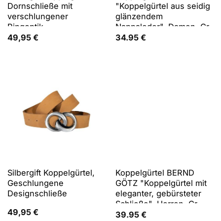
Dornschließe mit
"Koppelgürtel aus seidig
verschlungener
glänzendem
Ringoptik
Nappaleder", Damen, Gr.
105, weiß, Rindsleder,
49,95
€
34.95
€
Gürtel Koppelgürtel
Silbergift Koppelgürtel,
Koppelgürtel BERND
Geschlungene
GÖTZ "Koppelgürtel mit
Designschließe
eleganter, gebürsteter
Schließe", Herren, Gr.
49,95
€
95, schwarz, Rindsleder,
39.95
€