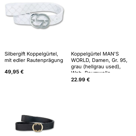
Silbergift Koppelgürtel,
Koppelgürtel MAN'S
mit edler Rautenprägung
WORLD, Damen, Gr. 95,
grau (hellgrau used),
49,95
€
Web, Baumwolle,
Abriebeffekte, used,
22.99
€
Gürtel Koppelgürtel, mit
verwaschenem Use-
Look - NEW