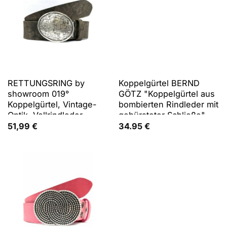
RETTUNGSRING by
Koppelgürtel BERND
showroom 019°
GÖTZ "Koppelgürtel aus
Koppelgürtel, Vintage-
bombierten Rindleder mit
Optik, Vollrindleder
gebürsteter Schließe",
Herren, Gr. 95, braun
51,99
€
34.95
€
(cognac), Rindsleder,
Gürtel Koppelgürtel