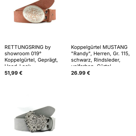
RETTUNGSRING by
Koppelgürtel MUSTANG
showroom 019°
"Randy", Herren, Gr. 115,
Koppelgürtel, Geprägt,
schwarz, Rindsleder,
Used-Look
unifarben, Gürtel
Koppelgürtel, mit
51,99
€
26.99
€
klassischer
Koppelschließe, aus
Rindsleder, 4 cm breit