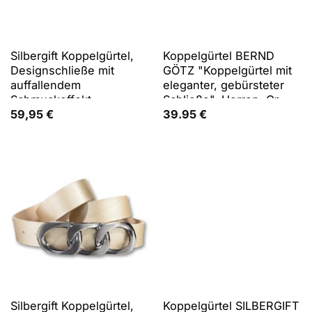
Silbergift Koppelgürtel,
Koppelgürtel BERND
Designschließe mit
GÖTZ "Koppelgürtel mit
auffallendem
eleganter, gebürsteter
Schmuckeffekt
Schließe", Herren, Gr.
110, cognac, Rindsleder,
59,95
€
39.95
€
Gürtel Koppelgürtel
Silbergift Koppelgürtel,
Koppelgürtel SILBERGIFT