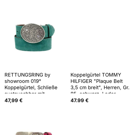
silberfarben
Koppelschließe, aus
Rindsleder, 4 cm breit
RETTUNGSRING by
Koppelgürtel TOMMY
showroom 019°
HILFIGER "Plaque Belt
Koppelgürtel, Schließe
3,5 cm breit", Herren, Gr.
austauschbar mit
85, schwarz, Leder,
Glitzersteinen besetzt
unifarben, Basic,festlich,
47,99
€
47.99
€
Gürtel Koppelgürtel,
individuell verstellbare
Schnalle