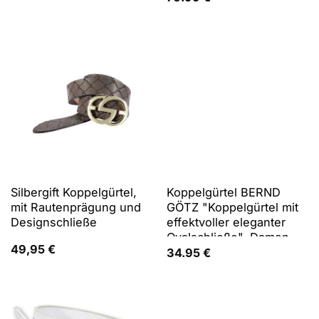
Cornflower-Alloverprint
und Logo-Pin-Schließe
Silbergift Koppelgürtel,
Koppelgürtel BERND
mit Rautenprägung und
GÖTZ "Koppelgürtel mit
Designschließe
effektvoller eleganter
Ovalschließe", Damen,
49,95
€
Gr. 100, beige (sand),
34.95
€
Rindsleder, Gürtel
Koppelgürtel