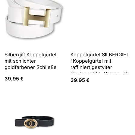
Silbergift Koppelgürtel,
Koppelgürtel SILBERGIFT
mit schlichter
"Koppelgürtel mit
goldfarbener Schließe
raffiniert gestylter
Rautenoptik", Damen, Gr.
39,95
€
105, blau (marine),
39.95
€
Rindsleder, Gürtel
Koppelgürtel