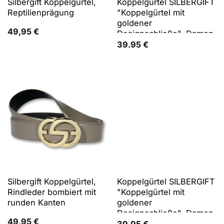
Silbergift Koppelgürtel,
Koppelgürtel SILBERGIFT
Reptilienprägung
"Koppelgürtel mit
goldener
49,95
€
Designschließe", Damen,
Gr. 105, blau (marine),
39.95
€
Rindsleder, Gürtel
Koppelgürtel
Silbergift Koppelgürtel,
Koppelgürtel SILBERGIFT
Rindleder bombiert mit
"Koppelgürtel mit
runden Kanten
goldener
Designschließe", Damen,
49,95
€
Gr. 80, blau (marine),
39.95
€