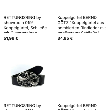
RETTUNGSRING by
Koppelgürtel BERND
showroom 019°
GÖTZ "Koppelgürtel aus
Koppelgürtel, Schließe
bombierten Rindleder mit
mit Glitzersteinen
gebürsteter Schließe",
besetzt, austauschbar
Herren, Gr. 110, braun
51,99
€
34.95
€
(cognac), Rindsleder,
Gürtel Koppelgürtel
RETTUNGSRING by
Koppelgürtel BERND