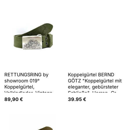
Gürtelschließe
Rindsleder, Gürtel
Koppelgürtel
RETTUNGSRING by
Koppelgürtel BERND
showroom 019°
GÖTZ "Koppelgürtel mit
Koppelgürtel,
eleganter, gebürsteter
Vollrindleder, Vintage-
Schließe", Herren, Gr.
Style, Reptilienprägung
100, schwarz,
89,90
€
39.95
€
Rindsleder, Gürtel
Koppelgürtel