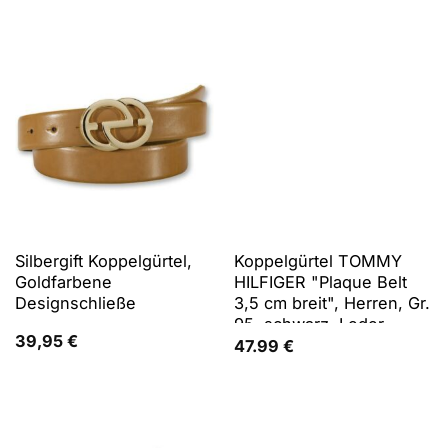
Gürtel Koppelgürtel
Silbergift Koppelgürtel,
Koppelgürtel TOMMY
Goldfarbene
HILFIGER "Plaque Belt
Designschließe
3,5 cm breit", Herren, Gr.
95, schwarz, Leder,
39,95
€
unifarben, Basic,festlich,
47.99
€
Gürtel Koppelgürtel,
individuell verstellbare
Schnalle