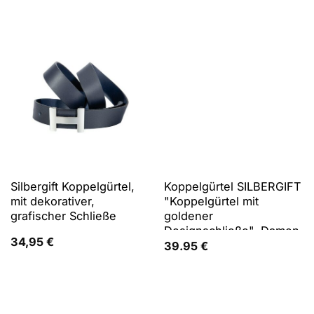
Logoschriftzug, aus
Rindsleder, leicht
genarbte Oberfläche
Silbergift Koppelgürtel,
Koppelgürtel SILBERGIFT
mit dekorativer,
"Koppelgürtel mit
grafischer Schließe
goldener
Designschließe", Damen,
34,95
€
Gr. 100, blau (marine),
39.95
€
Rindsleder, Gürtel
Koppelgürtel