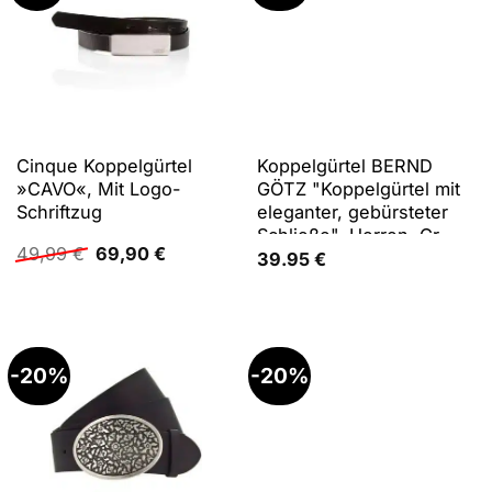
Cinque Koppelgürtel
Koppelgürtel BERND
»CAVO«, Mit Logo-
GÖTZ "Koppelgürtel mit
Schriftzug
eleganter, gebürsteter
Schließe", Herren, Gr.
Ursprünglicher
Aktueller
49,99
€
69,90
€
115, marine, Rindsleder,
39.95
€
Preis
Preis
Gürtel Koppelgürtel
war:
ist:
49,99 €
69,90 €.
-20%
-20%