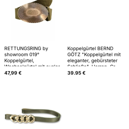
RETTUNGSRING by
Koppelgürtel BERND
showroom 019°
GÖTZ "Koppelgürtel mit
Koppelgürtel,
eleganter, gebürsteter
Wechselgürtel mit ovaler
Schließe", Herren, Gr.
Schließe
90, schwarz, Rindsleder,
47,99
€
39.95
€
Gürtel Koppelgürtel