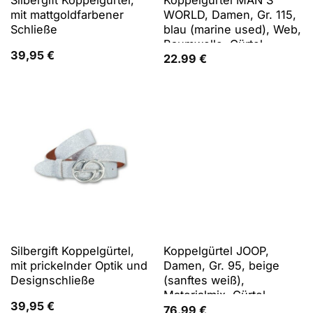
mit mattgoldfarbener
WORLD, Damen, Gr. 115,
Schließe
blau (marine used), Web,
Baumwolle, Gürtel
39,95
€
Koppelgürtel, mit
22.99
€
verwaschenem Use-
Look - NEW
Silbergift Koppelgürtel,
Koppelgürtel JOOP,
mit prickelnder Optik und
Damen, Gr. 95, beige
Designschließe
(sanftes weiß),
Materialmix, Gürtel
39,95
€
Koppelgürtel, mit
76.99
€