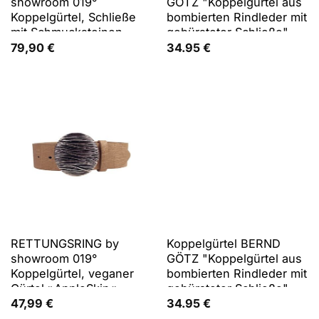
showroom 019°
GÖTZ "Koppelgürtel aus
Koppelgürtel, Schließe
bombierten Rindleder mit
mit Schmucksteinen,
gebürsteter Schließe",
Vollrindleder
Herren, Gr. 90, schwarz,
79,90
€
34.95
€
Rindsleder, Gürtel
Koppelgürtel
RETTUNGSRING by
Koppelgürtel BERND
showroom 019°
GÖTZ "Koppelgürtel aus
Koppelgürtel, veganer
bombierten Rindleder mit
Gürtel »AppleSkin«
gebürsteter Schließe",
Taupe Seegras Rund
Herren, Gr. 100, braun
47,99
€
34.95
€
(cognac), Rindsleder,