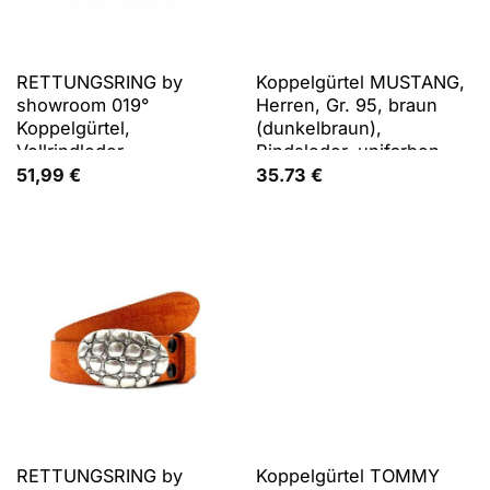
RETTUNGSRING by
Koppelgürtel MUSTANG,
showroom 019°
Herren, Gr. 95, braun
Koppelgürtel,
(dunkelbraun),
Vollrindleder
Rindsleder, unifarben,
Gürtel Koppelgürtel, Mit
51,99
€
35.73
€
charakteristischer
Koppelschließe, im
Vintage-Look, 4 cm
RETTUNGSRING by
Koppelgürtel TOMMY