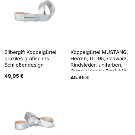
Silbergift Koppelgürtel,
Koppelgürtel MUSTANG,
graziles grafisches
Herren, Gr. 95, schwarz,
Schließendesign
Rindsleder, unifarben,
Gürtel Koppelgürtel, Mit
49,95
€
charakteristischer
45.95
€
Koppelschließe, im
Vintage-Look, 4 cm