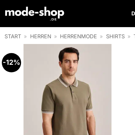
Zum
Inhalt
springen
START
»
HERREN
»
HERRENMODE
»
SHIRTS
»
-12%