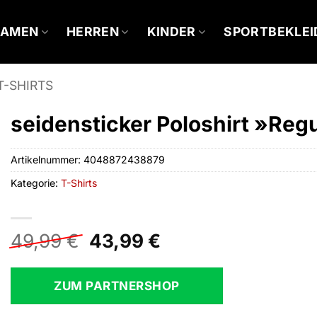
DAMEN
HERREN
KINDER
SPORTBEKLE
T-SHIRTS
seidensticker Poloshirt »Reg
Artikelnummer:
4048872438879
Kategorie:
T-Shirts
Ursprünglicher
Aktueller
49,99
€
43,99
€
Preis
Preis
war:
ist:
ZUM PARTNERSHOP
49,99 €
43,99 €.